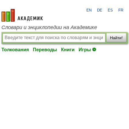
EN
DE
ES
FR
academic.ru
Словари и энциклопедии на Академике
Найти!
Толкования
Переводы
Книги
Игры ⚽