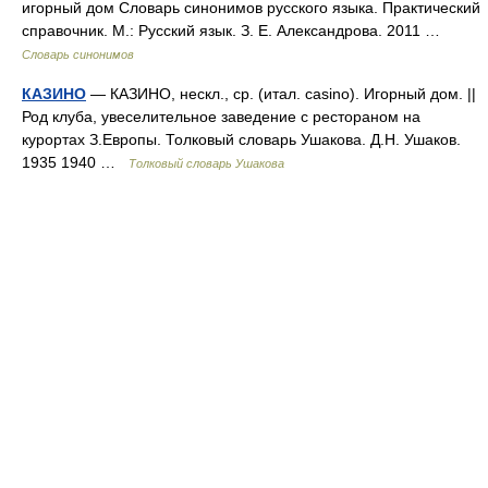
игорный дом Словарь синонимов русского языка. Практический
справочник. М.: Русский язык. З. Е. Александрова. 2011 …
Словарь синонимов
КАЗИНО
— КАЗИНО, нескл., ср. (итал. casino). Игорный дом. ||
Род клуба, увеселительное заведение с рестораном на
курортах З.Европы. Толковый словарь Ушакова. Д.Н. Ушаков.
1935 1940 …
Толковый словарь Ушакова